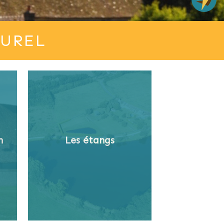
TUREL
n
Les étangs