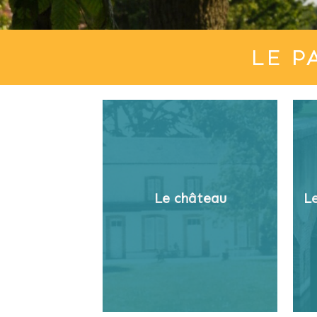
LE P
Le château
Le