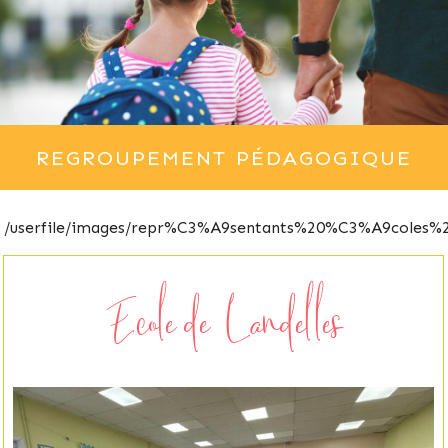
REGROUPEMENT PÉDAGOGIQUE
/userfile/images/repr%C3%A9sentants%20%C3%A9coles%2
Ecole de Landelles