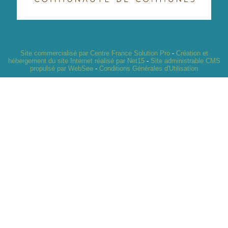
Site commercialisé par Centre France Solution Pro
-
Création et
hébergement du site Internet réalisé par Net15
-
Site administrable CMS
propulsé par WebSee
-
Conditions Générales d'Utilisation